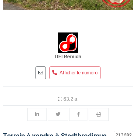
DFI Remich
Afficher le numéro
63.2 a
Terrain à vendre à Stadtbredimus
213682