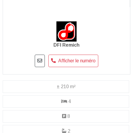
DFI Remich
Afficher le numéro
± 210 m²
4
8
2