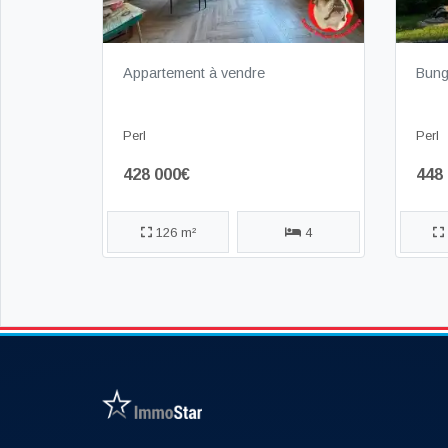
Appartement à vendre
Bung
Perl
Perl
428 000€
448
126 m²
4