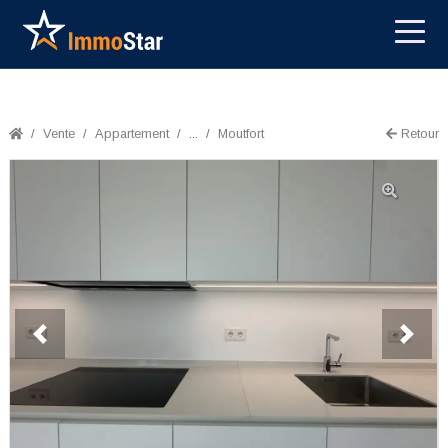
Vente
Appartement
...
Moutfort
Retour
Previous
Next