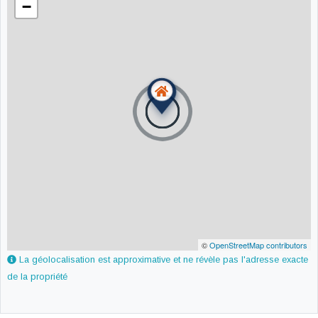
−
©
OpenStreetMap contributors
La géolocalisation est approximative et ne révèle pas l'adresse exacte
de la propriété