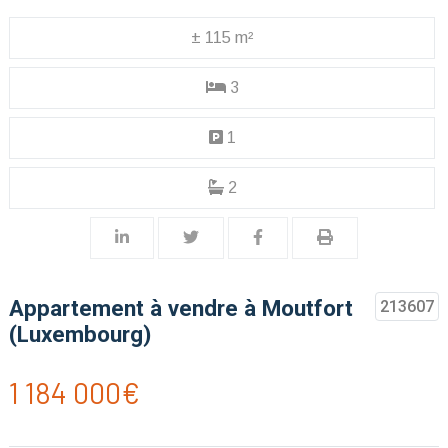
± 115 m²
3
1
2
Appartement à vendre à Moutfort
213607
(Luxembourg)
1 184 000€