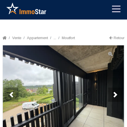
Vente
Appartement
...
Moutfort
Retour
Previous
Next