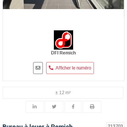
DFI Remich
Afficher le numéro
± 12 m²
Bureau à louer à Remich
213703