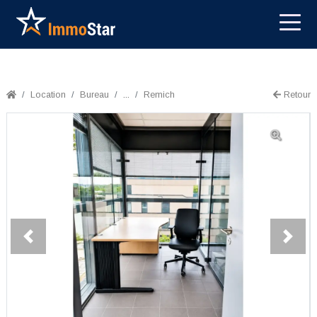
Location
Bureau
...
Remich
Retour
Previous
Next